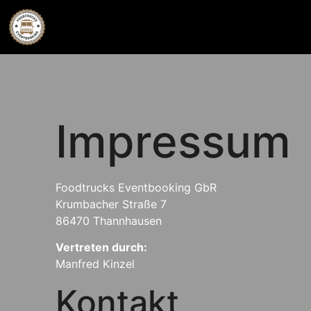
Impressum
Foodtrucks Eventbooking GbR
Krumbacher Straße 7
86470 Thannhausen
Vertreten durch:
Manfred Kinzel
Kontakt