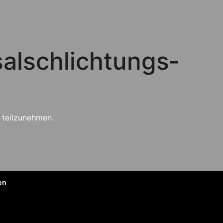
al­schlichtungs­
e teilzunehmen.
en