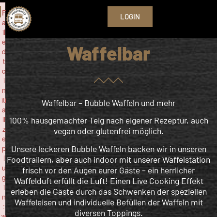
F
LOGIN
a
il
e
Waffelbar
d
t
o
i
n
iti
Waffelbar – Bubble Waffeln und mehr
a
li
100% hausgemachter Teig nach eigener Rezeptur, auch
z
vegan oder glutenfrei möglich.
e
Unsere leckeren Bubble Waffeln backen wir in unseren
p
l
Foodtrailern, aber auch indoor mit unserer Waffelstation
u
frisch vor den Augen eurer Gäste – ein herrlicher
g
Waffelduft erfüllt die Luft! Einen Live Cooking Effekt
i
erleben die Gäste durch das Schwenken der speziellen
n
Waffeleisen und individuelle Befüllen der Waffeln mit
:
diversen Toppings.
w