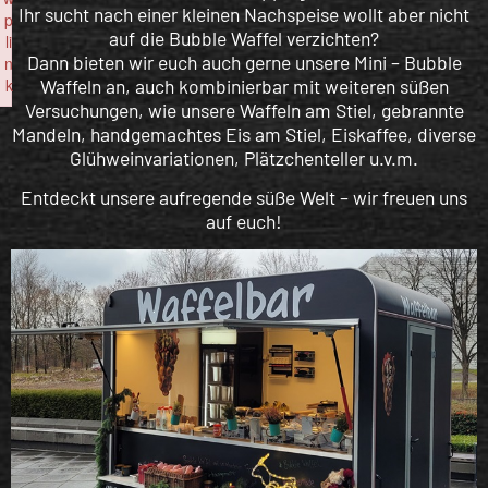
Ihr sucht nach einer kleinen Nachspeise wollt aber nicht
p
auf die Bubble Waffel verzichten?
li
Dann bieten wir euch auch gerne unsere Mini – Bubble
n
Waffeln an, auch kombinierbar mit weiteren süßen
k
Versuchungen, wie unsere Waffeln am Stiel, gebrannte
Failed to initialize plugin: wplink
Mandeln, handgemachtes Eis am Stiel, Eiskaffee, diverse
Glühweinvariationen, Plätzchenteller u.v.m.
Entdeckt unsere aufregende süße Welt – wir freuen uns
auf euch!