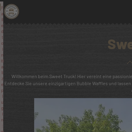
F
a
il
e
d
t
Swe
o
i
n
iti
a
li
Willkommen beim Sweet Truck! Hier vereint eine passionie
z
Entdecke Sie unsere einzigartigen Bubble Waffles und lassen
e
p
l
u
g
i
n
:
w