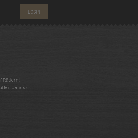
LOGIN
f Rädern!
 süßen Genuss