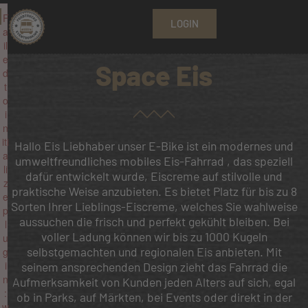
F
LOGIN
a
il
e
Space Eis
d
t
o
i
n
iti
Hallo Eis Liebhaber unser E-Bike ist ein modernes und
a
umweltfreundliches mobiles Eis-Fahrrad , das speziell
li
dafür entwickelt wurde, Eiscreme auf stilvolle und
z
praktische Weise anzubieten. Es bietet Platz für bis zu 8
e
Sorten Ihrer Lieblings-Eiscreme, welches Sie wahlweise
p
aussuchen die frisch und perfekt gekühlt bleiben. Bei
l
voller Ladung können wir bis zu 1000 Kugeln
u
selbstgemachten und regionalen Eis anbieten. Mit
g
i
seinem ansprechenden Design zieht das Fahrrad die
n
Aufmerksamkeit von Kunden jeden Alters auf sich, egal
:
ob in Parks, auf Märkten, bei Events oder direkt in der
w