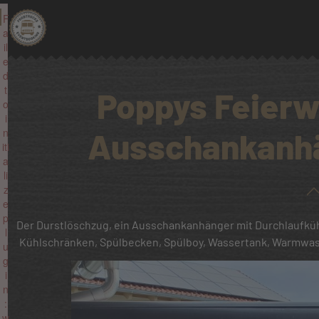
F
a
il
e
d
t
Poppys Feierw
o
i
n
Ausschankanhä
iti
a
li
z
e
p
Der Durstlöschzug, ein Ausschankanhänger mit Durchlaufkühl
l
Kühlschränken, Spülbecken, Spülboy, Wassertank, Warmwas
u
g
i
n
:
w