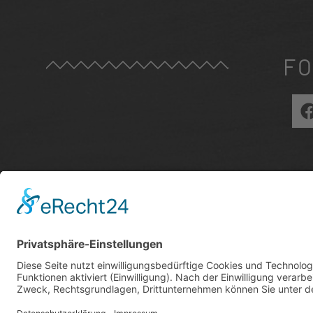
FO
ZU
E