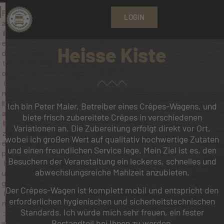
F
LOGIN
a
il
e
Heisse Kiste
d
t
o
i
n
iti
Ich bin Peter Maier, Betreiber eines Crêpes-Wagens, und
a
biete frisch zubereitete Crêpes in verschiedenen
li
Variationen an. Die Zubereitung erfolgt direkt vor Ort,
z
wobei ich großen Wert auf qualitativ hochwertige Zutaten
e
und einen freundlichen Service lege. Mein Ziel ist es, den
p
Besuchern der Veranstaltung ein leckeres, schnelles und
l
abwechslungsreiche Mahlzeit anzubieten.
u
g
Der Crêpes-Wagen ist komplett mobil und entspricht den
i
erforderlichen hygienischen und sicherheitstechnischen
n
Standards. Ich würde mich sehr freuen, ein fester
:
Bestandteil bei Ihnen zu werden.
w