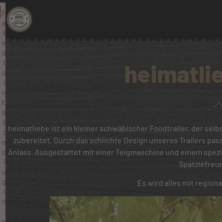
F
a
il
e
d
t
heimatli
o
i
n
iti
a
li
heimatliebe ist ein kleiner schwäbischer Foodtrailer, der sel
z
zubereitet. Durch das schlichte Design unseres Trailers pas
e
p
Anlass. Ausgestattet mit einer Teigmaschine und einem spezi
l
Spätzlefreu
u
g
Es wird alles mit region
i
n
:
w