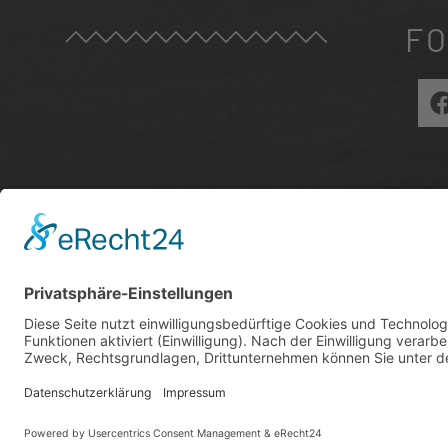
FO
ZU
E
I