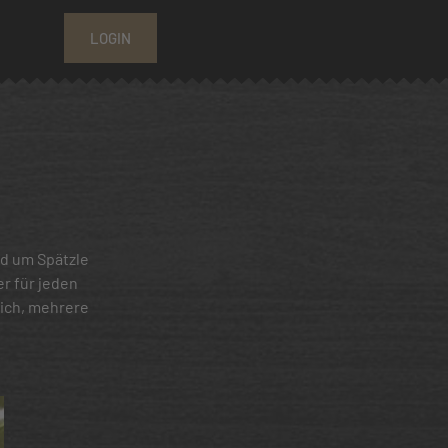
LOGIN
nd um Spätzle
r für jeden
lich, mehrere