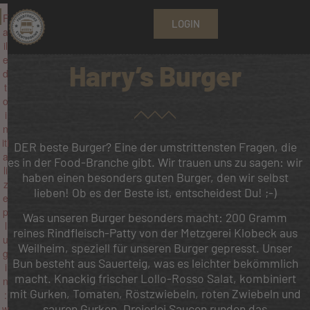
F
LOGIN
a
il
e
Harry’s Burger
d
t
o
i
n
iti
DER beste Burger? Eine der umstrittensten Fragen, die
a
es in der Food-Branche gibt. Wir trauen uns zu sagen: wir
li
haben einen besonders guten Burger, den wir selbst
z
lieben! Ob es der Beste ist, entscheidest Du! ;-)
e
p
Was unseren Burger besonders macht: 200 Gramm
l
reines Rindfleisch-Patty von der Metzgerei Klobeck aus
u
Weilheim, speziell für unseren Burger gepresst. Unser
g
Bun besteht aus Sauerteig, was es leichter bekömmlich
i
macht. Knackig frischer Lollo-Rosso Salat, kombiniert
n
mit Gurken, Tomaten, Röstzwiebeln, roten Zwiebeln und
:
sauren Gurken. Dreierlei Saucen runden das
w