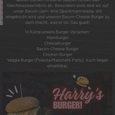
p
Geschmackserlebnis ab. Besonders stolz sind wir auf
li
unser Bacon-Jam: eine Speckmarmelade, die
n
eingekocht wird und unseren Bacon-Cheese Burger zu
k
dem macht, was er ist: Sau guad!
Failed to initialize plugin: wplink
In Kürze unsere Burger-Varianten:
Hamburger
Cheeseburger
Bacon-Cheese Burger
Chicken Burger
Veggie Burger (Polenta/Maismehl-Patty). Auch Vegan
umsetzbar.