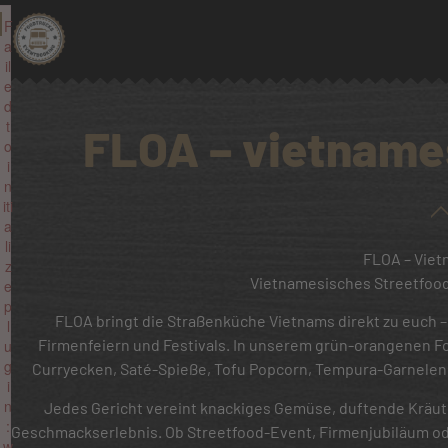
F
a
il
e
d
t
FLOA – vietname
o
i
n
iti
a
li
FLOA – Viet
z
Vietnamesisches Streetfood m
e
p
FLOA bringt die Straßenküche Vietnams direkt zu euch –
l
Firmenfeiern und Festivals. In unserem grün-orangenen Fo
u
g
Curryecken, Saté-Spieße, Tofu Popcorn, Tempura-Garnelen 
i
n
Jedes Gericht vereint knackiges Gemüse, duftende Kräu
:
Geschmackserlebnis. Ob Streetfood-Event, Firmenjubiläum od
w