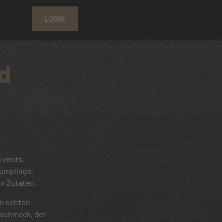
LOGIN
d
Events,
Dumplings,
n Zutaten.
m echten
eschmack, der