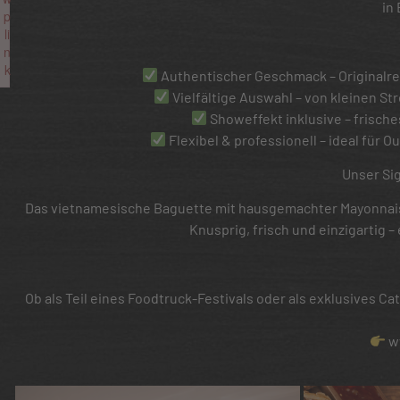
in
p
li
n
k
Authentischer Geschmack – Originalre
Failed to initialize plugin: wplink
Vielfältige Auswahl – von kleinen 
Showeffekt inklusive – frisches
Flexibel & professionell – ideal für
Unser Si
Das vietnamesische Baguette mit hausgemachter Mayonnaise
Knusprig, frisch und einzigartig –
Ob als Teil eines Foodtruck-Festivals oder als exklusives Ca
ww