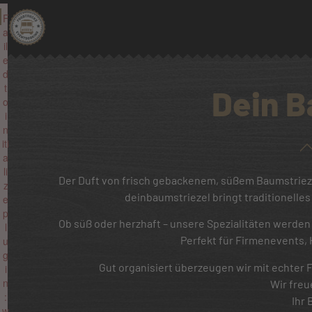
F
a
il
e
d
t
Dein B
o
i
n
iti
a
li
Der Duft von frisch gebackenem, süßem Baumstriez
z
deinbaumstriezel bringt traditionelle
e
p
Ob süß oder herzhaft – unsere Spezialitäten werden
l
Perfekt für Firmenevents, 
u
g
Gut organisiert überzeugen wir mit echter
i
n
Wir freu
:
Ihr
w