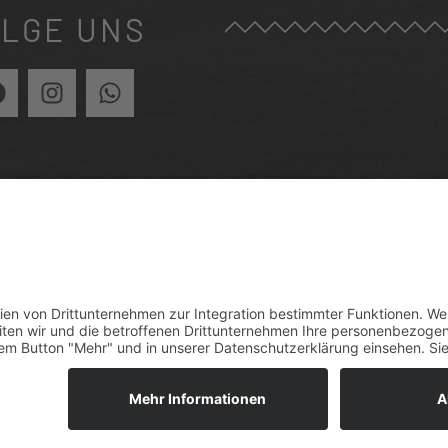
LGE UNS
RÜCK ZUR ÜBERSICHT
VENT ANFRAGEN
mpressum
Datenschutzerklärung
Cookie-Einstellung
#madebytaxamedia