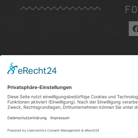
FO
ZU
E
I