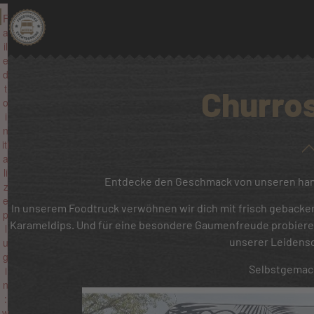
F
a
il
e
d
t
Churro
o
i
n
iti
a
li
Entdecke den Geschmack von unseren han
z
e
In unserem Foodtruck verwöhnen wir dich mit frisch gebac
p
Karameldips. Und für eine besondere Gaumenfreude probiere 
l
unserer Leidensc
u
g
Selbstgemach
i
n
:
w